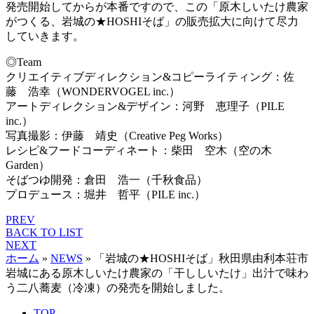
発売開始してからが本番ですので、この「原木しいたけ農家
がつくる、岩城の★HOSHIそば」の販売拡大に向けて尽力
していきます。
◎Team
クリエイティブディレクション&コピーライティング：佐
藤 浩幸（WONDERVOGEL inc.）
アートディレクション&デザイン：河野 恵理子（PILE
inc.）
写真撮影：伊藤 靖史（Creative Peg Works）
レシピ&フードコーディネート：柴田 空木（空の木
Garden）
そばつゆ開発：倉田 浩一（千秋食品）
プロデュース：堀井 哲平（PILE inc.）
PREV
BACK TO LIST
NEXT
ホーム
»
NEWS
»
「岩城の★HOSHIそば」秋田県由利本荘市
岩城にある原木しいたけ農家の「干ししいたけ」出汁で味わ
う二八蕎麦（冷凍）の発売を開始しました。
TOP