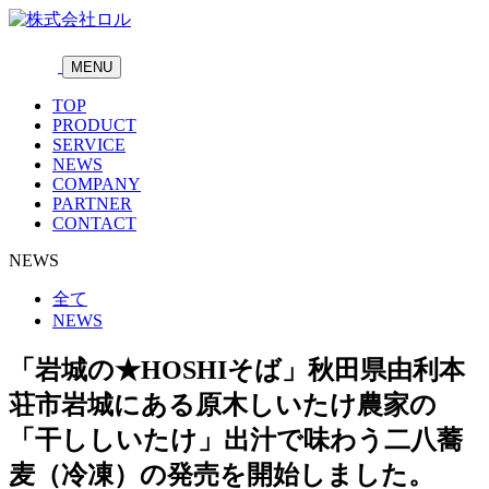
MENU
TOP
PRODUCT
SERVICE
NEWS
COMPANY
PARTNER
CONTACT
NEWS
全て
NEWS
「岩城の★HOSHIそば」秋田県由利本
荘市岩城にある原木しいたけ農家の
「干ししいたけ」出汁で味わう二八蕎
麦（冷凍）の発売を開始しました。